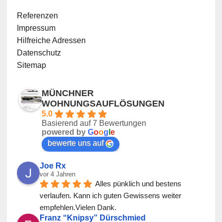
Referenzen
Impressum
Hilfreiche Adressen
Datenschutz
Sitemap
MÜNCHNER
WOHNUNGSAUFLÖSUNGEN
5.0
Basierend auf 7 Bewertungen
powered by
G
o
o
g
l
e
bewerte uns auf
Joe Rx
vor 4 Jahren
Alles pünklich und bestens 
verlaufen. Kann ich guten Gewissens weiter 
empfehlen.Vielen Dank.
Franz “Knipsy” Dürschmied