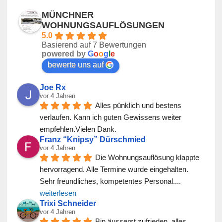
MÜNCHNER
WOHNUNGSAUFLÖSUNGEN
5.0
Basierend auf 7 Bewertungen
powered by
G
o
o
g
l
e
bewerte uns auf
Joe Rx
vor 4 Jahren
Alles pünklich und bestens 
verlaufen. Kann ich guten Gewissens weiter 
empfehlen.Vielen Dank.
Franz “Knipsy” Dürschmied
vor 4 Jahren
Die Wohnungsauflösung klappte 
hervorragend. Alle Termine wurde eingehalten. 
Sehr freundliches, kompetentes Personal.
... 
weiterlesen
Trixi Schneider
vor 4 Jahren
Bin äusserst zufrieden, alles 