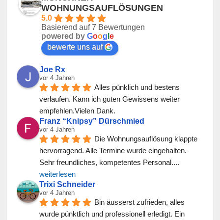
WOHNUNGSAUFLÖSUNGEN
5.0
Basierend auf 7 Bewertungen
powered by
G
o
o
g
l
e
bewerte uns auf
Joe Rx
vor 4 Jahren
Alles pünklich und bestens 
verlaufen. Kann ich guten Gewissens weiter 
empfehlen.Vielen Dank.
Franz “Knipsy” Dürschmied
vor 4 Jahren
Die Wohnungsauflösung klappte 
hervorragend. Alle Termine wurde eingehalten. 
Sehr freundliches, kompetentes Personal.
... 
weiterlesen
Trixi Schneider
vor 4 Jahren
Bin äusserst zufrieden, alles 
wurde pünktlich und professionell erledigt. Ein 