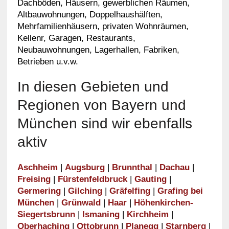
Dachböden, Häusern, gewerblichen Räumen,
Altbauwohnungen, Doppelhaushälften,
Mehrfamilienhäusern, privaten Wohnräumen,
Kellenr, Garagen, Restaurants,
Neubauwohnungen, Lagerhallen, Fabriken,
Betrieben u.v.w.
In diesen Gebieten und
Regionen von Bayern und
München sind wir ebenfalls
aktiv
Aschheim
|
Augsburg
|
Brunnthal
|
Dachau
|
Freising
|
Fürstenfeldbruck
|
Gauting
|
Germering
|
Gilching
|
Gräfelfing
|
Grafing bei
München
|
Grünwald
|
Haar
|
Höhenkirchen-
Siegertsbrunn
|
Ismaning
|
Kirchheim
|
Oberhaching
|
Ottobrunn
|
Planegg
|
Starnberg
|