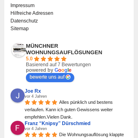
Impressum
Hilfreiche Adressen
Datenschutz
Sitemap
MÜNCHNER
WOHNUNGSAUFLÖSUNGEN
5.0
Basierend auf 7 Bewertungen
powered by
G
o
o
g
l
e
bewerte uns auf
Joe Rx
vor 4 Jahren
Alles pünklich und bestens 
verlaufen. Kann ich guten Gewissens weiter 
empfehlen.Vielen Dank.
Franz “Knipsy” Dürschmied
vor 4 Jahren
Die Wohnungsauflösung klappte 