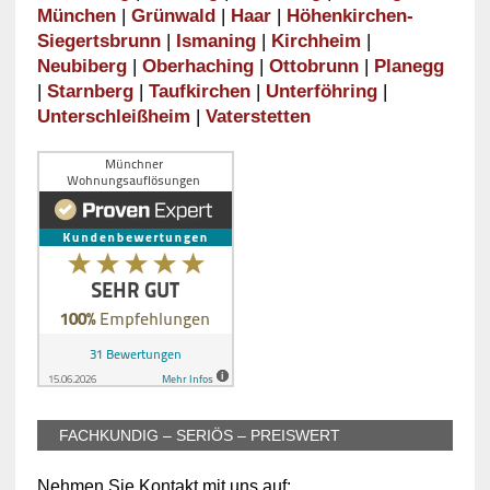
München
|
Grünwald
|
Haar
|
Höhenkirchen-
Siegertsbrunn
|
Ismaning
|
Kirchheim
|
Neubiberg
|
Oberhaching
|
Ottobrunn
|
Planegg
|
Starnberg
|
Taufkirchen
|
Unterföhring
|
Unterschleißheim
|
Vaterstetten
FACHKUNDIG – SERIÖS – PREISWERT
Nehmen Sie Kontakt mit uns auf: