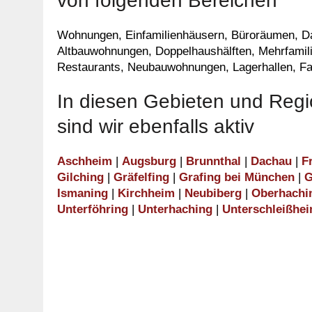
von folgenden Bereichen
Wohnungen, Einfamilienhäusern, Büroräumen, D
Altbauwohnungen, Doppelhaushälften, Mehrfamil
Restaurants, Neubauwohnungen, Lagerhallen, Fab
In diesen Gebieten und Reg
sind wir ebenfalls aktiv
Aschheim
|
Augsburg
|
Brunnthal
|
Dachau
|
F
Gilching
|
Gräfelfing
|
Grafing bei München
|
G
Ismaning
|
Kirchheim
|
Neubiberg
|
Oberhachi
Unterföhring
|
Unterhaching
|
Unterschleißhe