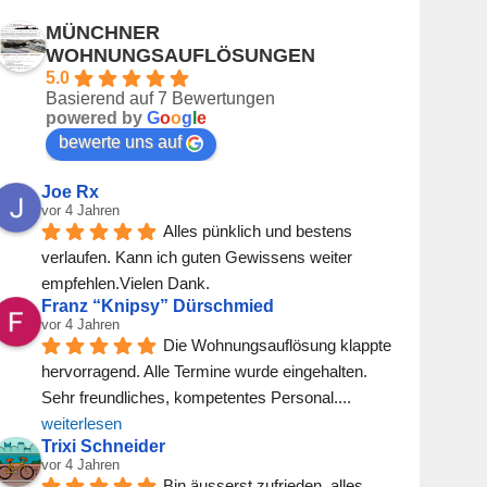
MÜNCHNER
WOHNUNGSAUFLÖSUNGEN
5.0
Basierend auf 7 Bewertungen
powered by
G
o
o
g
l
e
bewerte uns auf
Joe Rx
vor 4 Jahren
Alles pünklich und bestens 
verlaufen. Kann ich guten Gewissens weiter 
empfehlen.Vielen Dank.
Franz “Knipsy” Dürschmied
vor 4 Jahren
Die Wohnungsauflösung klappte 
hervorragend. Alle Termine wurde eingehalten. 
Sehr freundliches, kompetentes Personal.
... 
weiterlesen
Trixi Schneider
vor 4 Jahren
Bin äusserst zufrieden, alles 