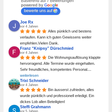
Basierend auf 7 Bewertungen
powered by
G
o
o
g
l
e
bewerte uns auf
Joe Rx
vor 4 Jahren
Alles pünklich und bestens 
verlaufen. Kann ich guten Gewissens weiter 
empfehlen.Vielen Dank.
Franz “Knipsy” Dürschmied
vor 4 Jahren
Die Wohnungsauflösung klappte 
hervorragend. Alle Termine wurde eingehalten. 
Sehr freundliches, kompetentes Personal.
... 
weiterlesen
Trixi Schneider
vor 4 Jahren
Bin äusserst zufrieden, alles 
wurde pünktlich und professionell erledigt. Ein 
dickes Lob allen Beteiligten!
Steffi Grahmann
vor 5 Jahren